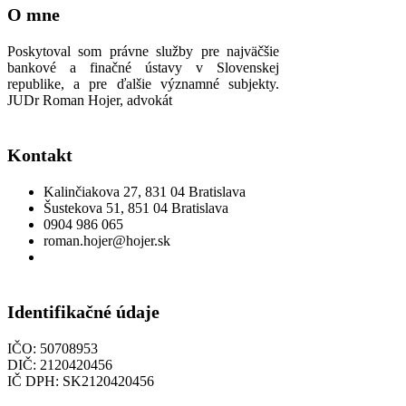
O mne
Poskytoval som právne služby pre najväčšie
bankové a finačné ústavy v Slovenskej
republike, a pre ďalšie významné subjekty.
JUDr Roman Hojer, advokát
Kontakt
Kalinčiakova 27, 831 04 Bratislava
Šustekova 51, 851 04 Bratislava
0904 986 065
roman.hojer@hojer.sk
Identifikačné údaje
IČO: 50708953
DIČ: 2120420456
IČ DPH: SK2120420456