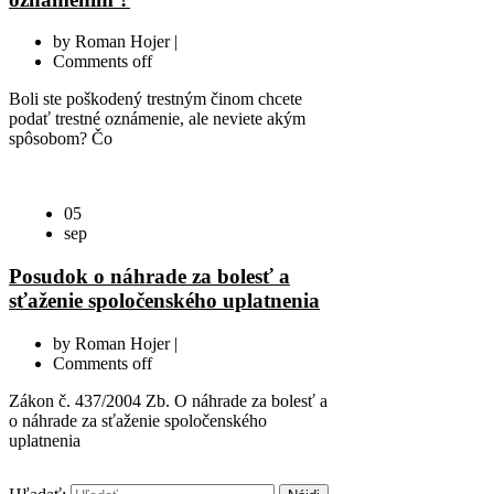
by
Roman Hojer |
Comments off
Boli ste poškodený trestným činom chcete
podať trestné oznámenie, ale neviete akým
spôsobom? Čo
05
sep
Posudok o náhrade za bolesť a
sťaženie spoločenského uplatnenia
by
Roman Hojer |
Comments off
Zákon č. 437/2004 Zb. O náhrade za bolesť a
o náhrade za sťaženie spoločenského
uplatnenia