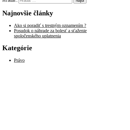
Hľadať:
Najnovšie články
Ako si poradiť s trestným oznamením ?
Posudok o náhrade za bolesť a sťaženie
spoločenského uplatnenia
Kategórie
Právo