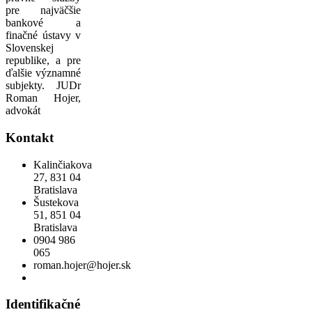
pre najväčšie
bankové a
finačné ústavy v
Slovenskej
republike, a pre
ďalšie významné
subjekty. JUDr
Roman Hojer,
advokát
Kontakt
Kalinčiakova
27, 831 04
Bratislava
Šustekova
51, 851 04
Bratislava
0904 986
065
roman.hojer@hojer.sk
Identifikačné